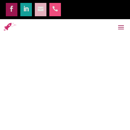



